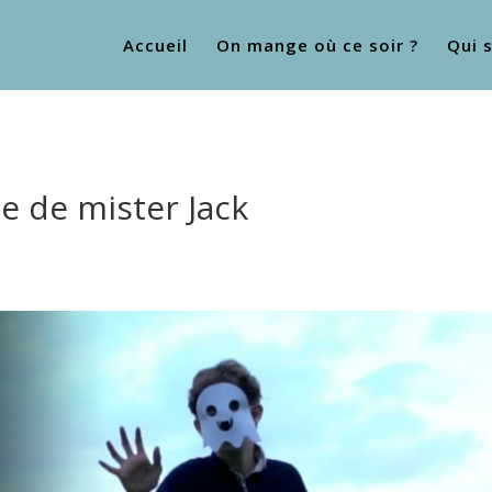
Accueil
On mange où ce soir ?
Qui 
e de mister Jack