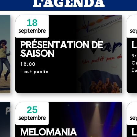
L'AGENDA
18
septembre
se
PRÉSENTATION DE
L
SAISON
9
Ce
18:00
Ex
Tout public
25
septembre
se
MELOMANIA
L