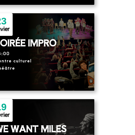
23
vier
OIRÉE IMPRO
8:00
ntre culturel
héâtre
19
rier
WE WANT MILES