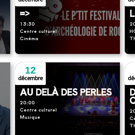
S
=>
L
13:30
2
Centre culturel
H
Cinéma
T
12
décembre
dé
AU DELÀ DES PERLES
D
C
20:00
Centre culturel
2
Musique
Ce
T