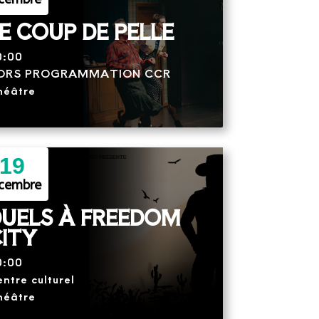
E COUP DE PELLE
0:00
ORS PROGRAMMATION CCR
héâtre
19
cembre
UELS À FREEDOM
ITY
0:00
ntre culturel
héâtre