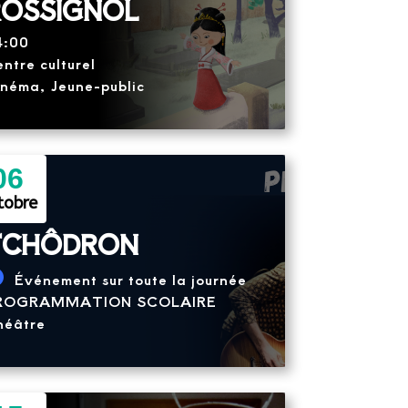
ROSSIGNOL
4:00
ntre culturel
néma, Jeune-public
06
tobre
TCHÔDRON
Événement sur toute la journée
ROGRAMMATION SCOLAIRE
héâtre