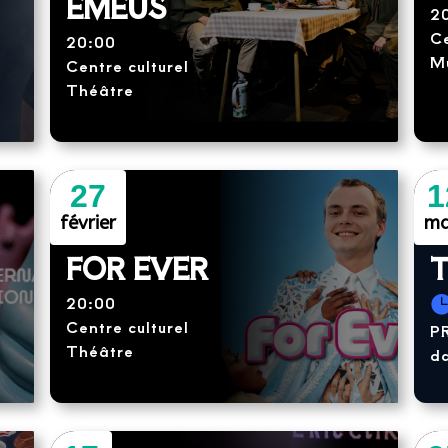
EMEUS
2
Ce
20:00
M
Centre culturel
Théâtre
27
1
février
ma
FOR EVER
T
20:00
Centre culturel
P
Théâtre
d