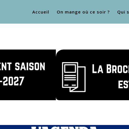
Accueil
On mange où ce soir ?
Qui 