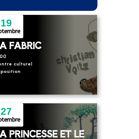
19
ptembre
A FABRIC
:00
ntre culturel
position
27
ptembre
A PRINCESSE ET LE