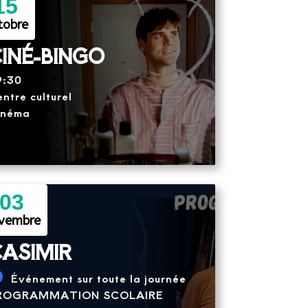
15
tobre
INÉ-BINGO
9:30
ntre culturel
inéma
03
vembre
ASIMIR
Événement sur toute la journée
ROGRAMMATION SCOLAIRE