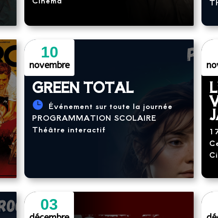
Cinéma
Th
10
novembre
no
GREEN TOTAL
L
Événement sur toute la journée
PROGRAMMATION SCOLAIRE
Théâtre interactif
1
Ce
C
03
décembre
dé