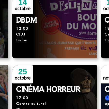
14
octobre
oc
DBDM
C
12:00
1
CIDJ
Ce
Salon
C
25
octobre
no
CINÉMA HORREUR
C
17:00
Centre culturel
P