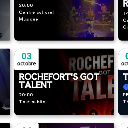
20:00
Centre culturel
1
Musique
Ce
Ci
03
octobre
oc
ROCHEFORT'S GOT
TALENT
20:00
P
Tout public
T