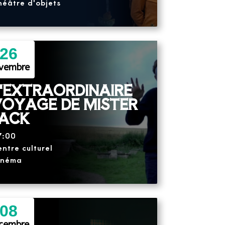
éâtre d'objets
26
vembre
'EXTRAORDINAIRE
VOYAGE DE MISTER
JACK
7:00
ntre culturel
inéma
08
cembre