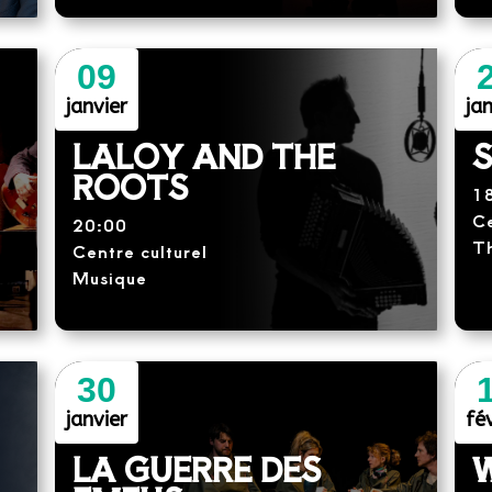
09
janvier
jan
LALOY AND THE
S
ROOTS
1
Ce
20:00
T
Centre culturel
Musique
30
janvier
fév
LA GUERRE DES