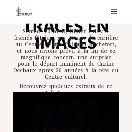
TRACES EN
Samedi 20 avril,
Didier Laloy
&
IMAGES
friends fêtaient ses 30 ans de carrière
au Centre
Centre Culturel Rochefort
,
et nous avions prévu à la fin de ce
magnifique concert, une surprise
pour le départ imminent de
Carine
Dechaux
après 20 années à la tête du
Centre culturel.
Découvrez quelques extraits de ce
moment fort pour nous tous.