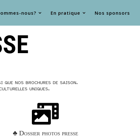
sommes-nous?
En pratique
Nos sponsors
SSE
si que nos brochures de saison.
culturelles uniques.

♣ Dossier photos presse