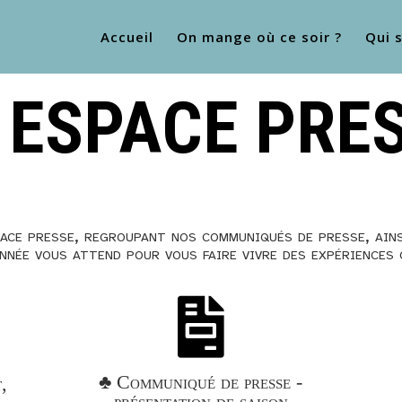
Accueil
On mange où ce soir ?
Qui 
ESPACE PRE
ace presse, regroupant nos communiqués de presse, ain
nnée vous attend pour vous faire vivre des expériences 

♣ Communiqué de presse -
,
présentation de saison