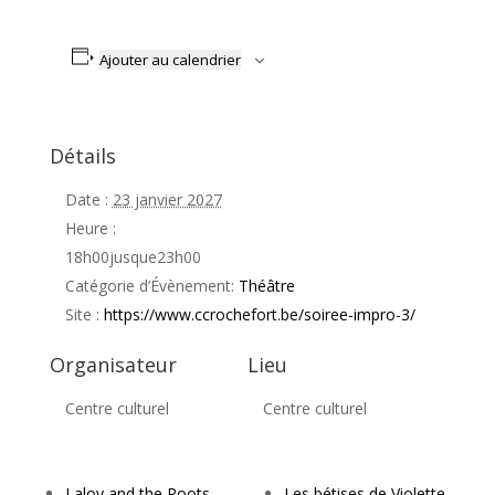
Ajouter au calendrier
Détails
Date :
23 janvier 2027
Heure :
18h00jusque23h00
Catégorie d’Évènement:
Théâtre
Site :
https://www.ccrochefort.be/soiree-impro-3/
Organisateur
Lieu
Centre culturel
Centre culturel
Laloy and the Roots
Les bétises de Violette