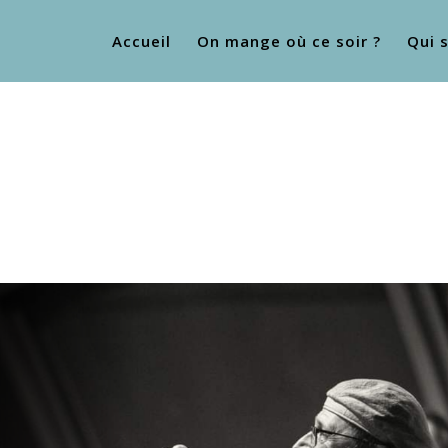
Accueil
On mange où ce soir ?
Qui 