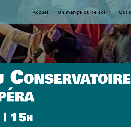
Accueil
On mange où ce soir ?
Qui 
u Conservatoire
péra
 | 15h