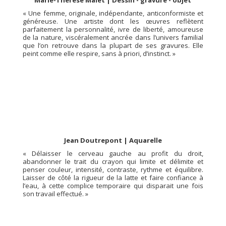
Marie-Thérèse Malet | Dessin - gravure - objet
« Une femme, originale, indépendante, anticonformiste et
généreuse. Une artiste dont les œuvres reflètent
parfaitement la personnalité, ivre de liberté, amoureuse
de la nature, viscéralement ancrée dans l’univers familial
que l’on retrouve dans la plupart de ses gravures.
Elle
peint comme elle respire, sans à priori, d’instinct. »
Jean Doutrepont | Aquarelle
« Délaisser le cerveau gauche au profit du droit,
abandonner le trait du crayon qui limite et délimite et
penser couleur, intensité, contraste, rythme et équilibre.
Laisser de côté la rigueur de la latte et faire confiance à
l’eau, à cette complice temporaire qui disparait une fois
son travail effectué
. »