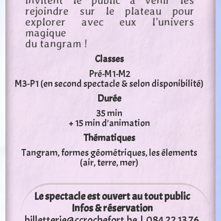
invitent le public à venir les
rejoindre sur le plateau pour
explorer avec eux l’univers
magique
du tangram !
Classes
Pré-M1-M2
M3-P1 (en second spectacle & selon disponibilité)
Durée
35 min
+ 15 min d'animation
Thématiques
Tangram, formes géométriques, les élements
(air, terre, mer)
Le spectacle est ouvert au tout public
Infos & réservation
billetterie@ccrochefort.be
| 084 22 13 76