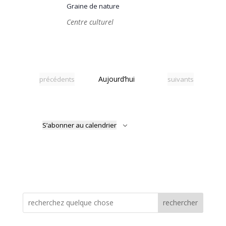
Graine de nature
Centre culturel
Évènements
Aujourd’hui
Évènements
précédents
suivants
S’abonner au calendrier
rechercher